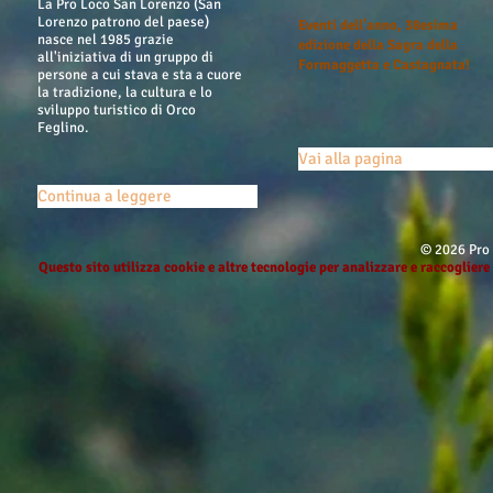
La Pro Loco San Lorenzo (San
Lorenzo patrono del paese)
Eventi dell'anno,
38esima
nasce nel 1985 grazie
edizione della Sagra della
all'iniziativa di un gruppo di
Formaggetta e Castagnata!
persone a cui stava e sta a cuore
la tradizione, la cultura e lo
sviluppo turistico di Orco
Feglino.
Vai alla pagina
Continua a leggere
© 2026 Pro
Questo sito utilizza cookie e altre tecnologie per analizzare e raccoglier